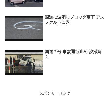
国道に波消しブロック落下 アス
ファルトに穴
国道７号 事故通行止め 渋滞続
く
スポンサーリンク