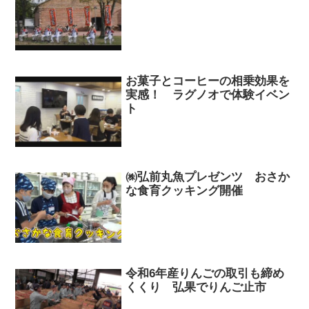
お菓子とコーヒーの相乗効果を
実感！ ラグノオで体験イベン
ト
㈱弘前丸魚プレゼンツ おさか
な食育クッキング開催
令和6年産りんごの取引も締め
くくり 弘果でりんご止市