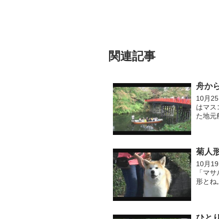
関連記事
舟か
10月
はマス
た地元
うぞ。
菊人
10月
「マサ
形とね
ひと