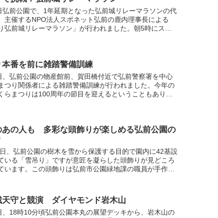
4日弘前公園で、1年延期となった弘前城リレーマラソンの代
、主催するNPO法人スポネット弘前の鹿内理事長による
り弘前城リレーマラソン」が行われました。朝5時にスタ
、大会と同じ1周約2kmのコースを21周するという過酷
り本番を前に雑踏警備訓練
0日、弘前公園の物産館前、賀田橋付近で弘前警察署を中心
まつり関係者による雑踏警備訓練が行われました。今年の
くらまつりは100周年の節目を迎えるということもあり、
混雑が予想されるため、参加した関係者は素早く対応し、
のあの人も 多彩な頭飾りが楽しめる弘前公園の
り
12日、弘前公園の樹木を雪から保護する目的で園内に42基設
ている「雪吊り」ですが意匠を凝らした頭飾りが見どころ
ています。この頭飾りは弘前市公園緑地課の職員が手作り
ので今年の話題や縁起物、アニメ作品など様々なモチーフ
城天守と競演 ダイヤモンド岩木山
0日、18時10分頃弘前公園本丸の展望デッキから、岩木山の