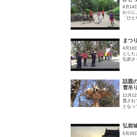
6月1
わりに
「ひと
ートし
な...
まつ
4月1
とした
弘前さ
大きな
混乱...
話題
雪吊
12月
置され
となっ
したも
が...
弘前
5月2