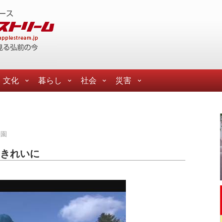
文化
暮らし
社会
災害
公園
をきれいに