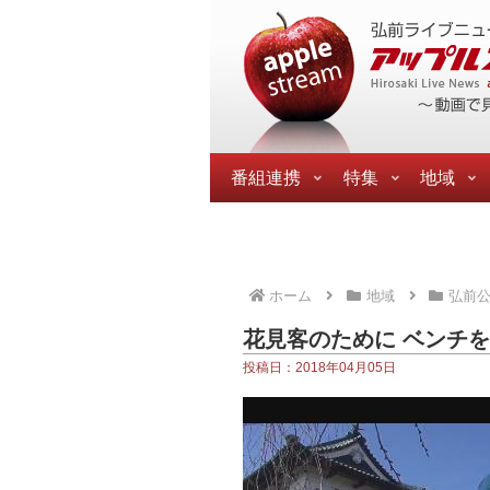
番組連携
特集
地域
ホーム
地域
弘前
花見客のために ベンチ
投稿日：2018年04月05日