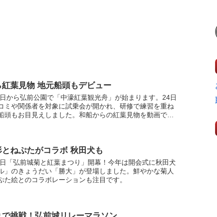
ら紅葉見物 地元船頭もデビュー
25日から弘前公園で「中濠紅葉観光舟」が始まります。24日
コミや関係者を対象に試乗会が開かれ、研修で練習を重ね
船頭もお目見えしました。和船からの紅葉見物を動画でど
形とねぷたがコラボ 秋田犬も
19日「弘前城菊と紅葉まつり」開幕！今年は開会式に秋田犬
ル」のきょうだい「勝大」が登場しました。鮮やかな菊人
ぷた絵とのコラボレーションも注目です。
りで挑戦！弘前城リレーマラソン