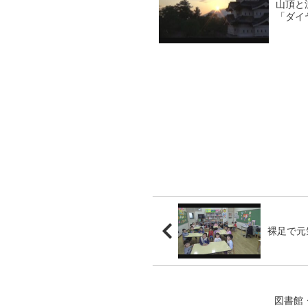
山頂と
「ダイ
られる
も...
裸足で元
図書館