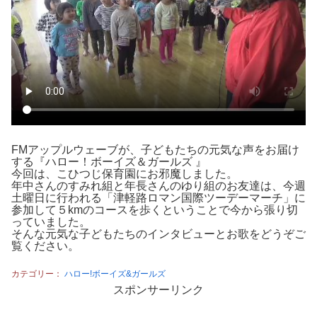
FMアップルウェーブが、子どもたちの元気な声をお届け
する『ハロー！ボーイズ＆ガールズ 』
今回は、こひつじ保育園にお邪魔しました。
年中さんのすみれ組と年長さんのゆり組のお友達は、今週
土曜日に行われる「津軽路ロマン国際ツーデーマーチ」に
参加して５kmのコースを歩くということで今から張り切
っていました。
そんな元気な子どもたちのインタビューとお歌をどうぞご
覧ください。
カテゴリー：
ハロー!ボーイズ&ガールズ
スポンサーリンク