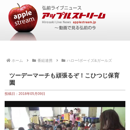
ホーム
番組連携
ハロー!ボーイズ&ガールズ
ツーデーマーチも頑張るぞ！こひつじ保育
園
投稿日：2018年05月09日