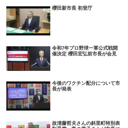
櫻田新市長 初登庁
令和7年プロ野球一軍公式戦開
催決定 櫻田宏弘前市長が会見
今後のワクチン配分について市
長が発表
故清藤哲夫さんの斜里町特別表