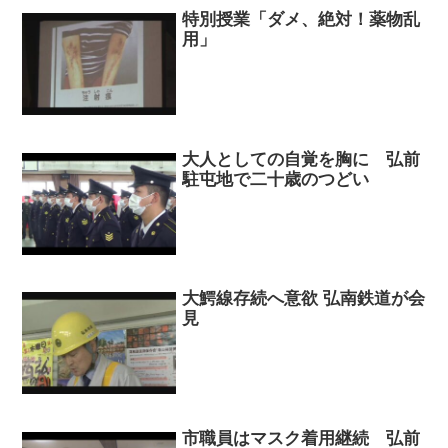
特別授業「ダメ、絶対！薬物乱
用」
大人としての自覚を胸に 弘前
駐屯地で二十歳のつどい
大鰐線存続へ意欲 弘南鉄道が会
見
市職員はマスク着用継続 弘前