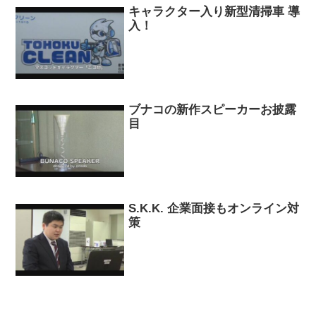
キャラクター入り新型清掃車 導
入！
ブナコの新作スピーカーお披露
目
S.K.K. 企業面接もオンライン対
策