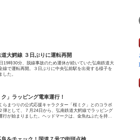
鉄道大鰐線 ３日ぶりに運転再開
7日19時30分、脱線事故のため運休が続いていた弘南鉄道大
全線で運転再開。３日ぶりに中央弘前駅を出発する様子を
ました。
ミク」ラッピング電車運行！
くらまつりの公式応援キャラクター「桜ミク」とのコラボ
２弾として、７月24日から、弘南鉄道大鰐線でラッピング
運行が始まりました。ヘッドマークは、金魚ねぷたを持っ
クがたか丸くんと並ぶかわいらしいデザイン。来年の弘前
.
不良をチェック！国道７号で街頭点検