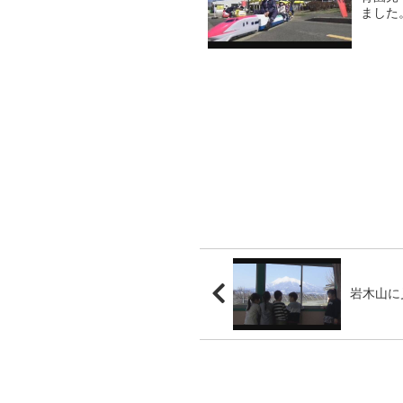
ました
ださい
岩木山に