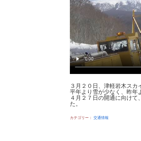
３月２０日、津軽岩木スカ
平年より雪が少なく、昨年
４月２７日の開通に向けて
た。
カテゴリー：
交通情報