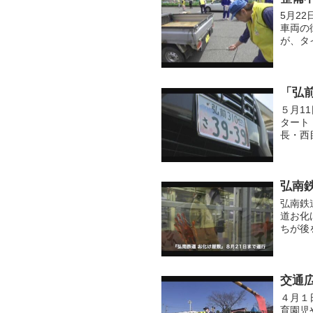
5月2
車両の
が、タ
立弘前
を...
「弘
５月1
タート
長・西
風景を
す。
弘南
弘南鉄
道お化
ちが後
ます！
（01...
交通
４月１
育園児