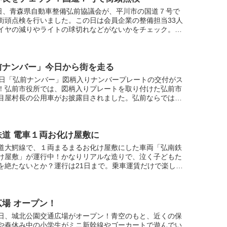
2日、青森県自動車整備弘前協議会が、平川市の国道７号で
街頭点検を行いました。この日は会員企業の整備担当33人
イヤの減りやライトの球切れなどがないかをチェック。県
高等技術専門校の生徒18人も参加し、ドライバーにチラシ
前ナンバー」今日から街を走る
1日「弘前ナンバー」図柄入りナンバープレートの交付がス
！弘前市役所では、図柄入りプレートを取り付けた弘前市
目屋村長の公用車がお披露目されました。弘前ならではの
描いたナンバープレートが、これから市内で見られそうで
鉄道 電車１両お化け屋敷に
道大鰐線で、１両まるまるお化け屋敷にした車両「弘南鉄
け屋敷」が運行中！かなりリアルな造りで、泣く子どもた
を絶たないとか？運行は21日まで。乗車運賃だけで楽しめ
注）当日の運行車両・時刻については、事前に中央弘前駅
広場 オープン！
日、城北公園交通広場がオープン！青空のもと、近くの保
や春休み中の小学生がミニ新幹線やゴーカートで遊んでい