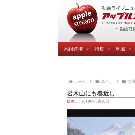
番組連携
特集
地域
ホーム
暮らし
交
岩木山にも春近し
投稿日：2019年03月20日