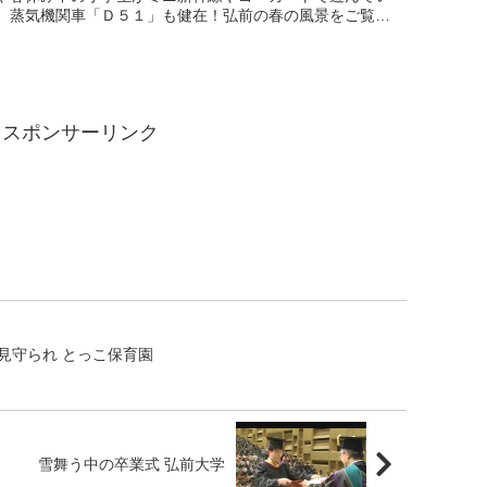
。蒸気機関車「Ｄ５１」も健在！弘前の春の風景をご覧く
。
スポンサーリンク
見守られ とっこ保育園
雪舞う中の卒業式 弘前大学