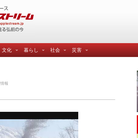
文化
暮らし
社会
災害
通情報