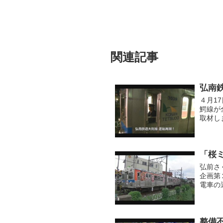
関連記事
弘南
４月1
鰐線が
取材し
「桜
弘前さ
企画第
電車の
た桜ミ
さくら..
整備