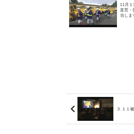
11月
直営・
当しま
３.１１