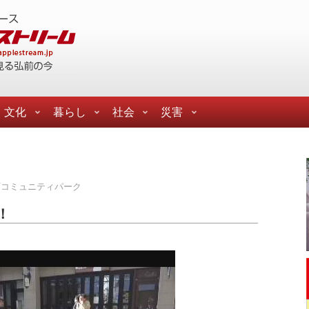
文化
暮らし
社会
災害
町コミュニティパーク
！