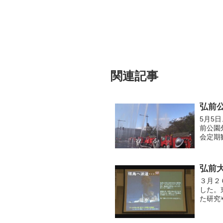
関連記事
弘前
5月5
前公園
会定期
機械点
車...
弘前
３月２
した。
た研究
は「地
生が...