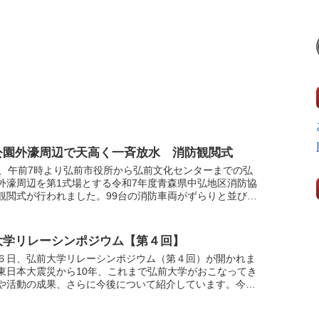
公園外濠周辺で天高く一斉放水 消防観閲式
日、午前7時より弘前市役所から弘前文化センターまでの弘
外濠周辺を第1式場とする令和7年度青森県中弘地区消防協
観閲式が行われました。99台の消防車両がずらりと並び、
検のあとは外濠の水を汲み上げての豪快な放水訓練、自動
大学リレーシンポジウム【第４回】
６日、弘前大学リレーシンポジウム（第４回）が開かれま
東日本大震災から10年、これまで弘前大学がおこなってき
や活動の成果、さらに今後について紹介しています。今回
域と寄り添う ～浪江町とともに～」をテーマに、４人の先