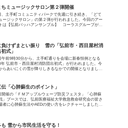
まちミュージックサロン第２弾開催
8日、土手町コミュニティパークで先週に引き続き、「どて
ュージックサロン」の第２弾が行われました。今回のアー
トは【弘前バッハアンサンブル】 コーラスグループが懐
日本の唱歌を中心に四季に沿って披露しました。
に負けずまとい振り 雪の「弘前市・西目屋村消
出初式」
2日午前9時30分から、土手町通りを会場に新春恒例となる
8年 弘前市・西目屋村消防団出初式」が行われました。今
からあいにくの雪が降りしきるなかでの開催となりました
行進では消防団員約1,200名と車両約70台が参加。...
直伝「心肺蘇生のポイント」
0日開催の「ＦＭアップルウェーブ防災フェスタ」「心肺蘇
戦」ブースでは、弘前医療福祉大学救急救命研究会の皆さ
場者に心肺蘇生法やAEDの使い方をレクチャーしました。
ルウェーブスタッフも挑戦！心肺蘇生のポイントを聞きま
冬も 雪から市民生活を守る！