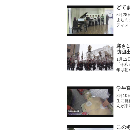
どて
5月2
まちミ
ティス
かしい
寒さ
防団
1月1
「令和
年は朝
が、分列
学生
3月1
生に挑
んが来
アップ
した...
この