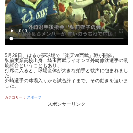
5月29日、はるか夢球場で「楽天vs西武」戦が開催。
弘前実業高校出身、埼玉西武ライオンズ外崎修汰選手の凱
旋試合ということもあり、
打席に入ると、球場全体が大きな拍手と歓声に包まれまし
た。
外崎選手の球場入りから試合終了まで、その動きを追いま
した。
カテゴリー：
スポーツ
スポンサーリンク