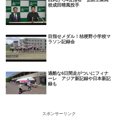
校成田晴風投手
目指せメダル！桔梗野小学校マ
ラソン記録会
過酷な6日間走がついにフィナ
ーレ アジア新記録や日本新記
録も
スポンサーリンク