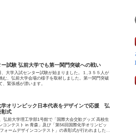
ター試験 弘前大学でも第一関門突破への戦い
3日、大学入試センター試験が始まりました。１,３５５人が
挑む、弘前大学会場の様子を取材しました。第一関門突破
て、緊張感が漂います。
化学オリンピック日本代表をデザインで応援 弘
表彰式
日、弘前大学理工学部1号館で「国際大会交歓グッズ 高校生
ンコンテスト in 青森」及び「第56回国際化学オリンピッ
ニフォームデザインコンテスト」の表彰式が行われました。
～30の10日間、サウジアラビアで開催される国...