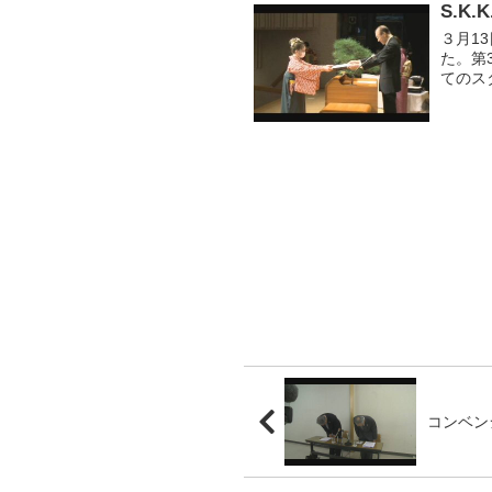
S.K
３月1
た。第
てのス
コンベン