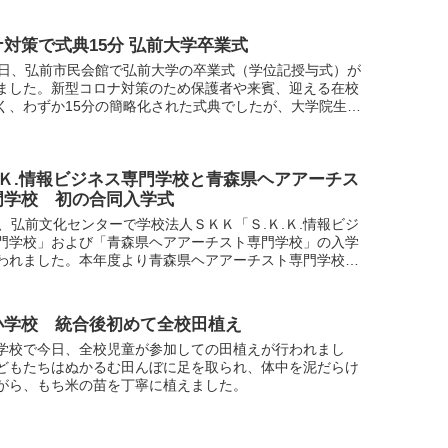
対策で式典15分 弘前大学卒業式
3日、弘前市民会館で弘前大学の卒業式（学位記授与式）が
ました。新型コロナ対策のため保護者や来賓、迎える在校
く、わずか15分の簡略化された式典でしたが、大学院生含
534人が学び舎を巣立ちました。
.Ｋ.情報ビジネス専門学校と青森県ヘアアーチス
門学校 初の合同入学式
日、弘前文化センターで学校法人ＳＫＫ「Ｓ.Ｋ.Ｋ.情報ビジ
門学校」および「青森県ヘアアーチスト専門学校」の入学
われました。本年度より青森県ヘアアーチスト専門学校の
学校法人ＳＫＫが担うこととなり初めての合同入学式とな
小学校 統合後初めて全校田植え
学校で今日、全校児童が参加しての田植えが行われまし
どもたちはぬかるむ田んぼに足を取られ、体中を泥だらけ
がら、もち米の苗を丁寧に植えました。