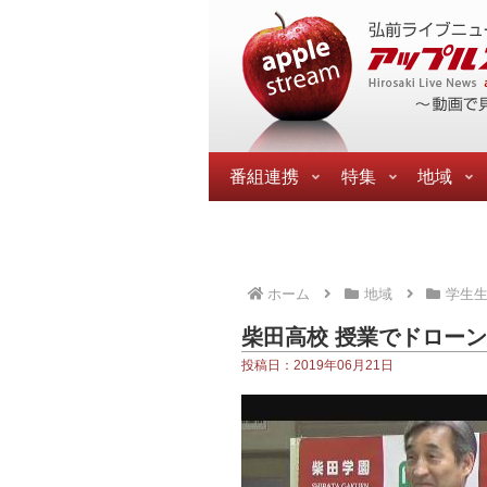
番組連携
特集
地域
ホーム
地域
学生
柴田高校 授業でドロー
投稿日：2019年06月21日