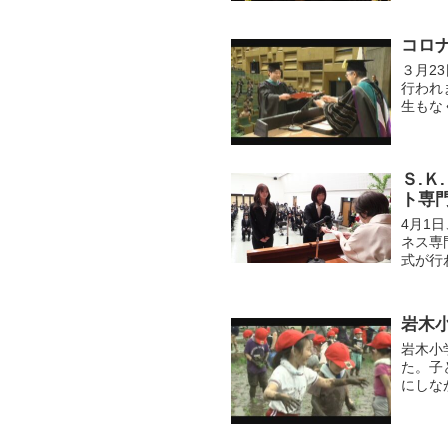
コロナ
３月2
行われ
生もな
め1,
Ｓ.Ｋ
ト専
4月1
ネス専
式が行
運営を
り...
岩木
岩木小
た。子
にしな