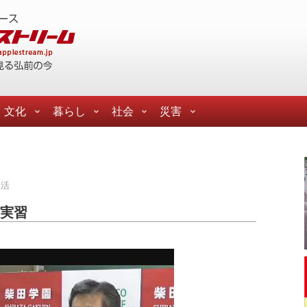
文化
暮らし
社会
災害
生活
ン実習