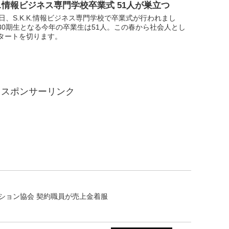
.K.情報ビジネス専門学校卒業式 51人が巣立つ
3日、S.K.K.情報ビジネス専門学校で卒業式が行われまし
30期生となる今年の卒業生は51人。この春から社会人とし
タートを切ります。
スポンサーリンク
ション協会 契約職員が売上金着服