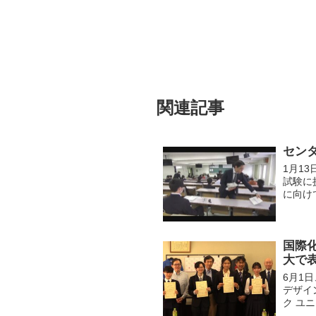
関連記事
セン
1月1
試験に
に向け
国際
大で
6月1
デザイ
ク ユ
7/21