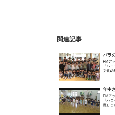
関連記事
バラ
FMア
『ハロ
文化幼
色とり
色を抽..
年中
FMア
『ハロ
魔しま
年長さ
「好きな