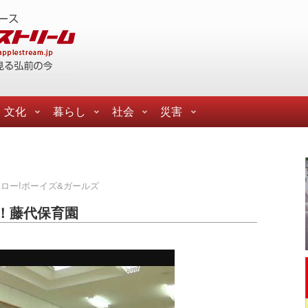
文化
暮らし
社会
災害
ロー!ボーイズ&ガールズ
！藤代保育園