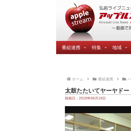
番組連携
特集
地域
ホーム
番組連携
ハ
太鼓たたいてヤーヤドー
投稿日：2019年06月19日