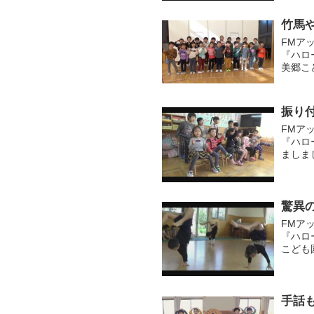
竹馬
FMア
『ハロ
美郷こ
子ども
会のた..
振り
FMア
『ハロ
ましま
継では
驚異
FMア
『ハロ
こども
入れ、
回は側転
手話