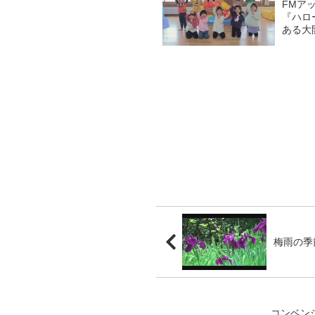
FMア
『ハロ
ある大
ラス越
子をわく
梅雨の季
コンベン