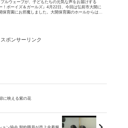
ップルウェーブが、子どもたちの元気な声をお届けする
ー！ボーイズ＆ガールズ』4月22日、今回は弘前市大開に
開保育園にお邪魔しました。大開保育園のホールからはガ
しに調理室がばっちり見え、子どもたちは給食ができる様
...
スポンサーリンク
節に映える紫の花
ション協会 契約職員が売上金着服