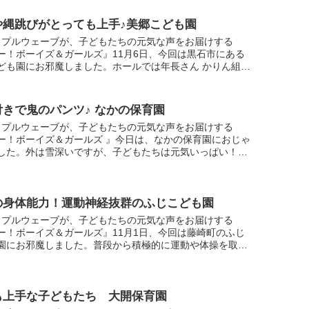
や縄跳びがとっても上手♪美郷こども園
ップルウェーブが、子どもたちの元気な声をお届けする
ー！ボーイズ＆ガールズ』11月6日、今回は黒石市にある
ども園にお邪魔しました。ホールでは年長さん かりん組の
たちが竹馬や縄跳びの真っ最中。何でも先月行われた運動
.
付きで鬼のパンツ♪ なかの保育園
ップルウェーブが、子どもたちの元気な声をお届けする
ー！ボーイズ＆ガールズ 』今日は、なかの保育園におじゃ
した。外は雪深いですが、子どもたちは元気いっぱい！中
、インタビューと振りつきの歌を披露してくれました。
の身体能力！運動神経抜群のふじこども園
ップルウェーブが、子どもたちの元気な声をお届けする
ー！ボーイズ＆ガールズ』11月1日、今回は藤崎町のふじ
園にお邪魔しました。普段から積極的に運動や体操を取り
体を動かすことが大得意なふじこども園の子どもたち。今
...
も上手な子どもたち 大開保育園