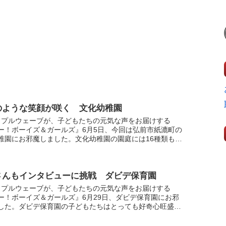
のような笑顔が咲く 文化幼稚園
ップルウェーブが、子どもたちの元気な声をお届けする
ー！ボーイズ＆ガールズ』6月5日、今回は弘前市紙漉町の
稚園にお邪魔しました。文化幼稚園の園庭には16種類もの
どりのバラが咲き乱れ、子どもたちは花びらを水に浸して
.
さんもインタビューに挑戦 ダビデ保育園
ップルウェーブが、子どもたちの元気な声をお届けする
ー！ボーイズ＆ガールズ』6月29日、ダビデ保育園にお邪
した。ダビデ保育園の子どもたちはとっても好奇心旺盛。
んのつばめ組の子どもたちに倣って年中さんのつくし組も
...