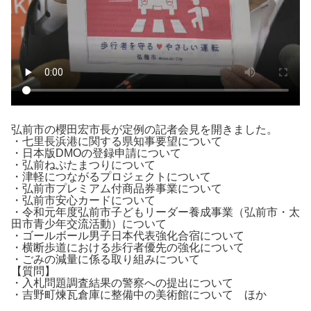
弘前市の櫻田宏市長が定例の記者会見を開きました。
・七里長浜港に関する県知事要望について
・日本版DMOの登録申請について
・弘前ねぷたまつりについて
・津軽につながるプロジェクトについて
・弘前市プレミアム付商品券事業について
・弘前市安心カードについて
・令和元年度弘前市子どもリーダー養成事業（弘前市・太
田市青少年交流活動）について
・ゴールボール男子日本代表強化合宿について
・横断歩道における歩行者優先の強化について
・ごみの減量に係る取り組みについて
【質問】
・入札問題調査結果の警察への提出について
・吉野町煉瓦倉庫に整備中の美術館について ほか