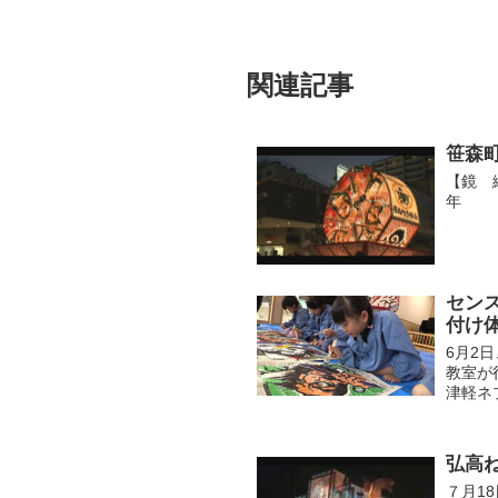
関連記事
笹森
【鏡 
年
セン
付け
6月2
教室が
津軽ネ
津軽ネ
長の...
弘高ね
７月1