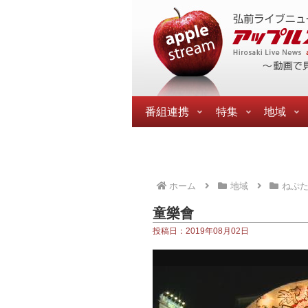
番組連携
特集
地域
ホーム
地域
ねぷ
童樂會
投稿日：2019年08月02日