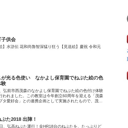
町子供会
絵】水滸伝 花和尚魯智深猛り狂う【見送絵】慶祝 令和元
スが光る色使い なかよし保育園でねぷた絵の色
体験
日、弘前市西茂森のなかよし保育園でねぷた絵の色付け体験
行われました。この教室は今年創立60周年を迎える「茂森
プタ愛好会」との連携企画として実施されたもので、茂森
プタ愛好会の副会長で絵師の山谷寿華さんのねぷた絵に年
ぷた2018 出陣！
8日、弘高ねぷた運行！全HR18台のねぷたを、たっぷりど