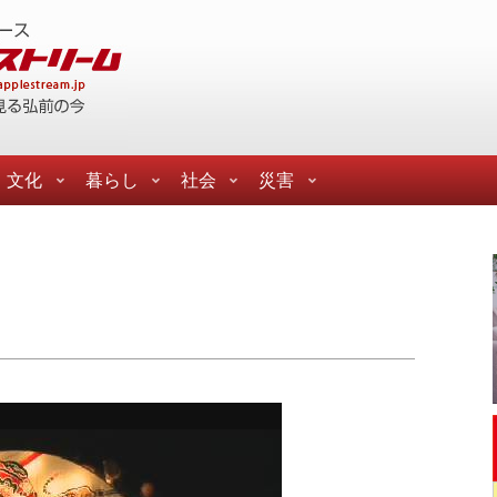
文化
暮らし
社会
災害
た