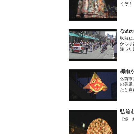
うぞ！
なぬ
弘前ね
からは
違った
のでど
梅雨
弘前市
の美風
たと青
した鍛
弘前
【鏡 