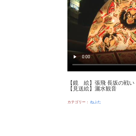
【鏡 絵】張飛 長坂の戦い
【見送絵】灑水観音
カテゴリー：
ねぷた