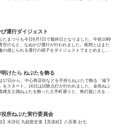
かび運行ダイジェスト
ぷたまつりも今日8月7日で最終日となりました。午前10時
青空のもと、なぬかび運行が行われました。夜間とはまた
趣の感じられる運行の様子をダイジェストでまとめました
うぞご覧ください。
が明けたら ねぷたを飾る
は17日から、中心商店街などを手持ちねぷたで飾る「城下
」をスタート。16日は試験点灯が行われました。金魚ねぷ
森縄文土偶ねぷたを飾った土手町通りと、角灯籠に火を灯
冶町・城東閣の様子です。
市役所ねぷた実行委員会
絵】水滸伝 九紋龍史進【見送絵】八百屋 お七