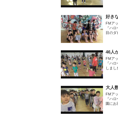
に鼓笛
でにマス
好き
FMア
『ハロ
目のダ
奇心旺
内遊び..
46人
FMア
『ハロ
しまし
ドの練
振りつ..
大人
FMア
『ハロ
園にお
年長さ
う こ...