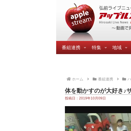
番組連携
特集
地域
ホーム
番組連携
ハ
体を動かすのが大好き♪
投稿日：2019年10月09日