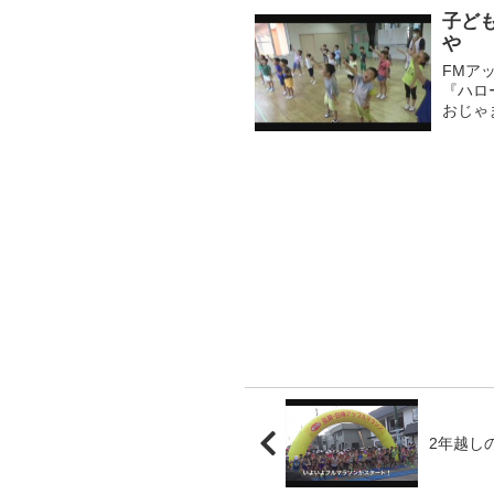
子ど
や
FMア
『ハロ
おじゃ
中継が
たねぷた
2年越し