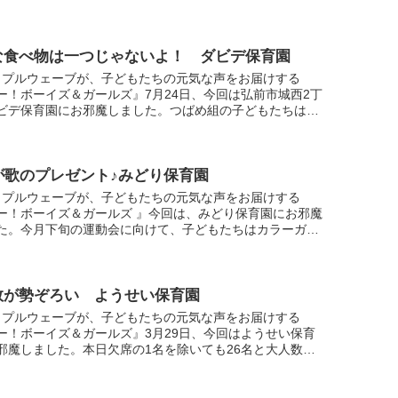
の練習を始めるということなのですが、基本的な動作はす
...
な食べ物は一つじゃないよ！ ダビデ保育園
ップルウェーブが、子どもたちの元気な声をお届けする
ー！ボーイズ＆ガールズ』7月24日、今回は弘前市城西2丁
ビデ保育園にお邪魔しました。つばめ組の子どもたちは好
盛で魚釣り遊びをしたりスライムの感触を楽しんだりと室
.
が歌のプレゼント♪みどり保育園
ップルウェーブが、子どもたちの元気な声をお届けする
ー！ボーイズ＆ガールズ 』今回は、みどり保育園にお邪魔
た。今月下旬の運動会に向けて、子どもたちはカラーガー
習中。中継では、はやぶさ組の園児46人が「パプリカ」を
.
数が勢ぞろい ようせい保育園
ップルウェーブが、子どもたちの元気な声をお届けする
ー！ボーイズ＆ガールズ』3月29日、今回はようせい保育
邪魔しました。本日欠席の1名を除いても26名と大人数の
ん、きりん組の子どもたち。卒園式でも歌った「ありがと