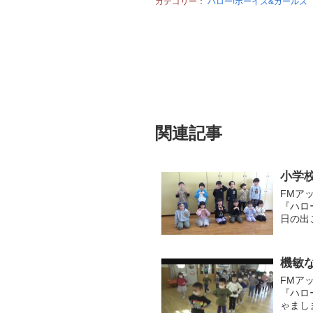
カテゴリー：
ハロー!ボーイズ&ガールズ
関連記事
小学
FMア
『ハロ
日の出
さくら
ンタビュ
機敏
FMア
『ハロ
ゃまし