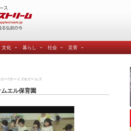
文化
暮らし
社会
災害
ロー!ボーイズ&ガールズ
サムエル保育園