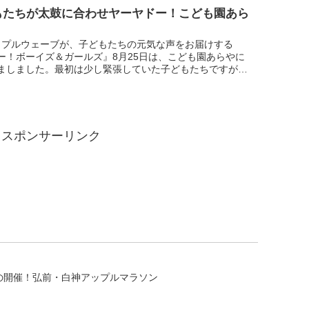
もたちが太鼓に合わせヤーヤドー！こども園あら
ップルウェーブが、子どもたちの元気な声をお届けする
ー！ボーイズ＆ガールズ』8月25日は、こども園あらやに
ましました。最初は少し緊張していた子どもたちですが、
始まるといつもの元気を取り戻し、お歌の他に練習してい
...
スポンサーリンク
の開催！弘前・白神アップルマラソン