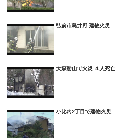
弘前市鳥井野 建物火災
大森勝山で火災 ４人死亡
小比内2丁目で建物火災