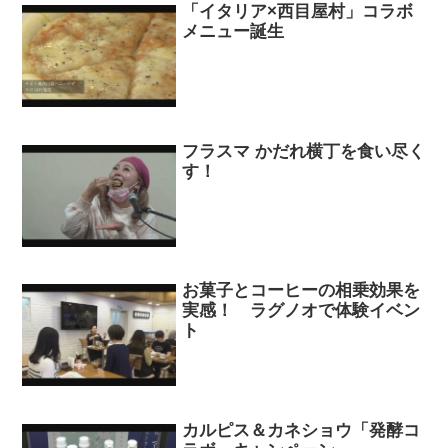
「イタリア×西目屋村」コラボ
メニュー誕生
フラスマ かだれ横丁を食い尽く
す！
お菓子とコーヒーの相乗効果を
実感！ ラグノオで体験イベン
ト
カルピス＆カネショウ「発酵コ