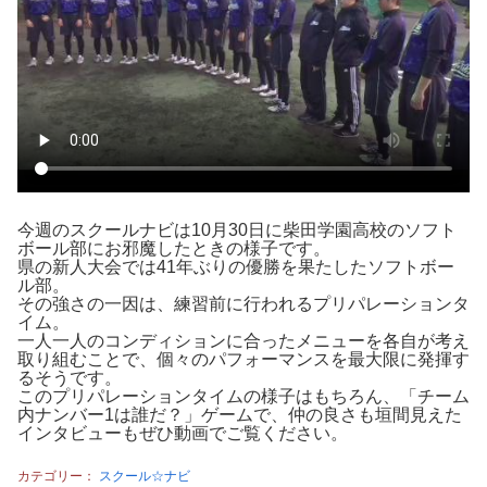
今週のスクールナビは10月30日に柴田学園高校のソフト
ボール部にお邪魔したときの様子です。
県の新人大会では41年ぶりの優勝を果たしたソフトボー
ル部。
その強さの一因は、練習前に行われるプリパレーションタ
イム。
一人一人のコンディションに合ったメニューを各自が考え
取り組むことで、個々のパフォーマンスを最大限に発揮す
るそうです。
このプリパレーションタイムの様子はもちろん、「チーム
内ナンバー1は誰だ？」ゲームで、仲の良さも垣間見えた
インタビューもぜひ動画でご覧ください。
カテゴリー：
スクール☆ナビ