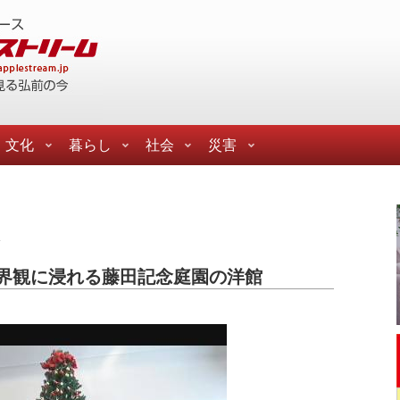
文化
暮らし
社会
災害
景
界観に浸れる藤田記念庭園の洋館