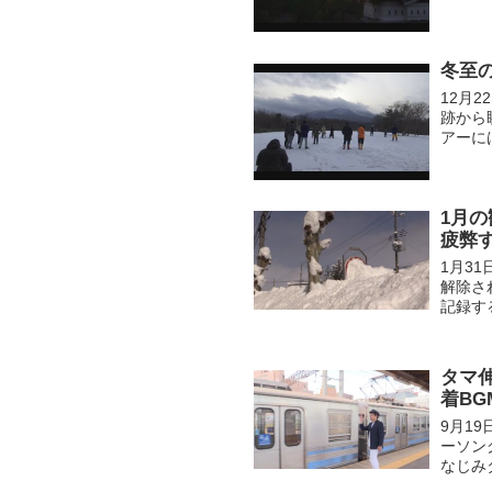
られる
も...
冬至
12月
跡から
アーに
並びに
雲...
1月
疲弊
1月3
解除さ
記録す
れた車
タマ
着BG
9月1
ーソン
なじみ
採用さ