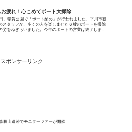
もお疲れ！心こめてボート大掃除
６日、猿賀公園で「ボート納め」が行われました。平川市観
のスタッフが、多くの人を楽しませた６艘のボートを掃除
の労をねぎらいました。今年のボートの営業は終了しまし
鯉のエサは12月６日まで販売しています。
スポンサーリンク
森勝山遺跡でモニターツアーが開催