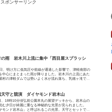
スポンサーリンク
方の雨 岩木川上流に集中「西目屋スプラッシ
7日、明け方に低気圧や前線が通過した影響で、津軽南部の
を中心にまとまった雨が降りました。岩木川の上流にあた
屋村の津軽ダムでは勢いよく水が流れ落ち、乳穂ヶ滝で
段と違う荒々しい滝の姿を見せていました。
城天守と競演 ダイヤモンド岩木山
0日、18時10分頃弘前公園本丸の展望デッキから、岩木山の
沈む夕日が綺麗に重なる神秘的な光景が見られました。
ヤモンド岩木山」と呼ばれるこの光景。天守とセットで見