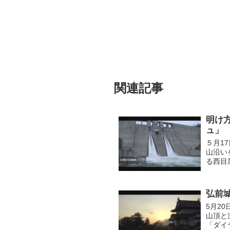
関連記事
明け
ュ」
５月1
山沿い
る西目
は、普
弘前
5月2
山頂と
「ダイ