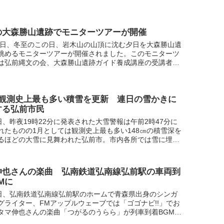
のは5月下旬と7月下旬の年２回だけ。晴れていて岩木山に
の大森勝山遺跡でモニターツアーが開催
22日、冬至のこの日、岩木山の山頂に沈む夕日を大森勝山遺
眺めるモニターツアーが開催されました。このモニターツ
は弘前縄文の会、大森勝山遺跡ガイド養成講座の受講者、
地元関係者などおよそ10名あまりが参加。残念ながら厚い
の観測史上最も多い積雪を更新 連日の雪かきに
する弘前市民
1日、昨夜19時22分に発表された大雪警報は午前2時47分に
れたものの1月としては観測史上最も多い148㎝の積雪深を
るほどの大雪に見舞われた弘前市。市内各所では雪に埋も
を掘り出す人や連日の雪かきに追われ疲労の色を滲ま...
伸也さんの楽曲 弘南鉄道弘南線弘前駅の車両到
Mに
9日、弘南鉄道弘南線弘前駅のホームで青森県出身のシンガ
グライター、FMアップルウェーブでは「ゴゴナビ!!」でお
タマ伸也さんの楽曲「つがるのうらら」が列車到着BGMに
れたことを受け開始式が行われました。10時14分到着...