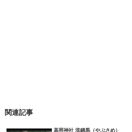
関連記事
高照神社 流鏑馬（やぶさめ）