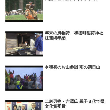
年末の風物詩 和徳町稲荷神社
注連縄奉納
令和初のお山参詣 雨の朔日山
二唐刃物・吉澤氏 親子３代で県
文化賞受賞