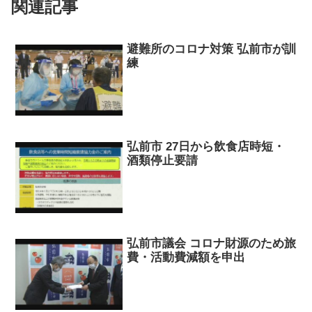
関連記事
避難所のコロナ対策 弘前市が訓
練
弘前市 27日から飲食店時短・
酒類停止要請
弘前市議会 コロナ財源のため旅
費・活動費減額を申出