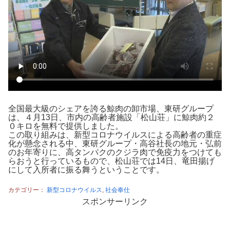
全国最大級のシェアを誇る鯨肉の卸市場、東研グループ
は、４月13日、市内の高齢者施設「松山荘」に鯨肉約２
０キロを無料で提供しました。
この取り組みは、新型コロナウイルスによる高齢者の重症
化が懸念される中、東研グループ・高谷社長の地元・弘前
のお年寄りに、高タンパクのクジラ肉で免疫力をつけても
らおうと行っているもので、松山荘では14日、竜田揚げ
にして入所者に振る舞うということです。
カテゴリー：
新型コロナウイルス
,
社会奉仕
スポンサーリンク