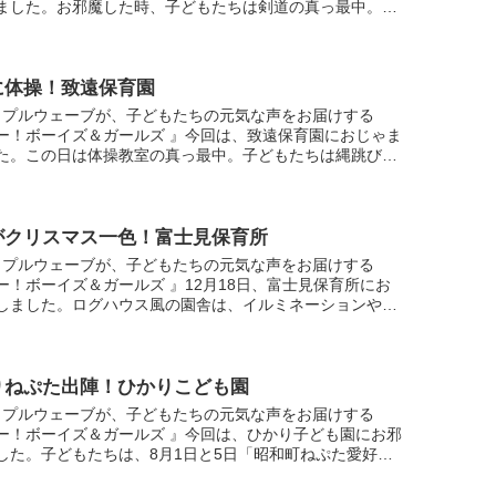
ました。お邪魔した時、子どもたちは剣道の真っ最中。大
を出し、素早く竹刀を振り下ろしていました。中継ではイ
...
に体操！致遠保育園
ップルウェーブが、子どもたちの元気な声をお届けする
ー！ボーイズ＆ガールズ 』今回は、致遠保育園におじゃま
た。この日は体操教室の真っ最中。子どもたちは縄跳びや
を使って元気に運動していました。インタビューと歌「う
...
がクリスマス一色！富士見保育所
ップルウェーブが、子どもたちの元気な声をお届けする
ー！ボーイズ＆ガールズ 』12月18日、富士見保育所にお
しました。ログハウス風の園舎は、イルミネーションやツ
ど、クリスマスムードを盛り上げるたくさんの装飾で彩ら
.
りねぷた出陣！ひかりこども園
ップルウェーブが、子どもたちの元気な声をお届けする
ー！ボーイズ＆ガールズ 』今回は、ひかり子ども園にお邪
した。子どもたちは、8月1日と5日「昭和町ねぷた愛好
参加。こども園手作りのねぷたを運行しました。中継では
...