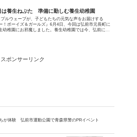
6日は養生ねぷた 準備に勤しむ養生幼稚園
ップルウェーブが、子どもたちの元気な声をお届けする
ー！ボーイズ＆ガールズ』6月4日、今回は弘前市元長町に
生幼稚園にお邪魔しました。養生幼稚園では今、弘前に夏
とも言われている一大イベント、ねぷた運行の準備にとり
...
スポンサーリンク
ちが体験 弘前市運動公園で青森県警のPRイベント