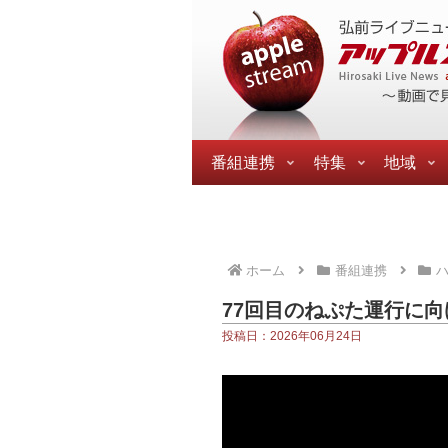
番組連携
特集
地域
ホーム
番組連携
ハ
77回目のねぷた運行に
投稿日：2026年06月24日