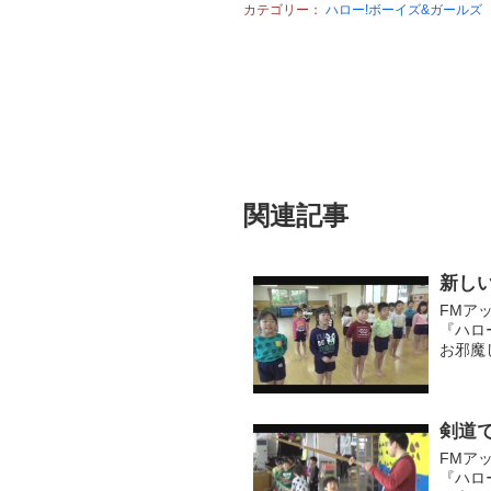
カテゴリー：
ハロー!ボーイズ&ガールズ
関連記事
新し
FMア
『ハロ
お邪魔
と遊ぶ
側転な..
剣道
FMア
『ハロ