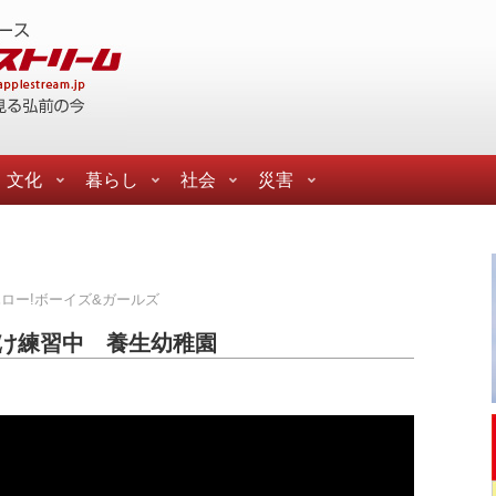
文化
暮らし
社会
災害
ロー!ボーイズ&ガールズ
向け練習中 養生幼稚園