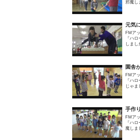
邪魔し
きな声
ンタビュ
元気
FMア
『ハロ
しまし
跳び箱
れしいひ
園舎
FMア
『ハロ
じゃま
リーな
れてい..
手作
FMア
『ハロ
魔しま
会」に
ねぷた運