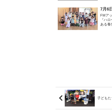
7月
FMア
『ハロ
ある養
を呼ぶ
かかって
子どもた