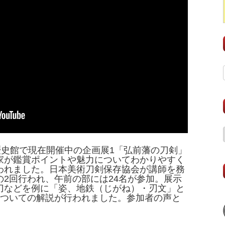
歴史館で現在開催中の企画展1「弘前藩の刀剣」
家が鑑賞ポイントや魅力についてわかりやすく
われました。日本美術刀剣保存協会が講師を務
2回行われ、午前の部には24名が参加。展示
刀などを例に「姿、地鉄（じがね）・刃文」と
についての解説が行われました。参加者の声と