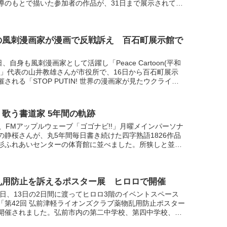
導のもとで描いた参加者の作品が、31日まで展示されてい
懐かしい昭和の風景そのままに描かれた水彩画を、写真
の風刺漫画家が漫画で反戦訴え 百石町展示館で
日、自身も風刺漫画家として活躍し「Peace Cartoon(平和
)」代表の山井教雄さんが市役所で、16日から百石町展示
催される「STOP PUTIN! 世界の漫画家が見たウクライナ
画展」について会見を行いました。...
歌う書道家 5年間の軌跡
日、FMアップルウェーブ「ゴゴナビ!!」月曜メインパーソナ
の静桜さんが、丸5年間毎日書き続けた四字熟語1826作品
杉ふれあいセンターの体育館に並べました。所狭しと並べ
作品を前に、静桜さんが想いを語ってくれました。パー...
乱用防止を訴えるポスター展 ヒロロで開催
12日、13日の2日間に渡ってヒロロ3階のイベントスペース
「第42回 弘前津軽ライオンズクラブ薬物乱用防止ポスター
開催されました。弘前市内の第二中学校、第四中学校、第
校、東中学校、津軽中学校の5つの中学校から198作...