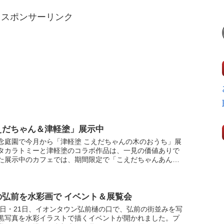
スポンサーリンク
えだちゃん＆津軽塗」展示中
念庭園で今月から「津軽塗 こえだちゃんの木のおうち」展
タカラトミーと津軽塗のコラボ作品は、一見の価値ありで
た展示中のカフェでは、期間限定で「こえだちゃんあんみ
場！おいしくいただきました。
の弘前を水彩画で イベント＆展覧会
20日・21日、イオンタウン弘前樋の口で、弘前の街並みを写
黒写真を水彩イラストで描くイベントが開かれました。プ