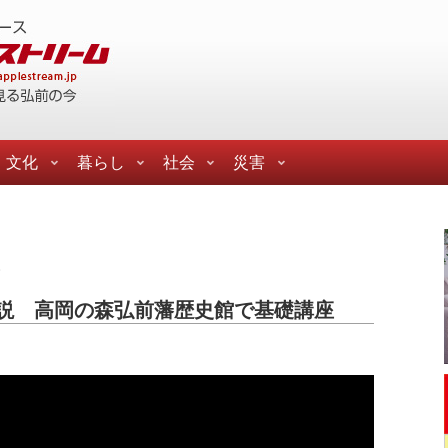
文化
暮らし
社会
災害
会
説 高岡の森弘前藩歴史館で基礎講座