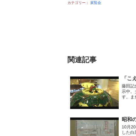
カテゴリー：
展覧会
関連記事
「こ
藤田記
示中。
す。ま
つ」登
昭和
10月
した白