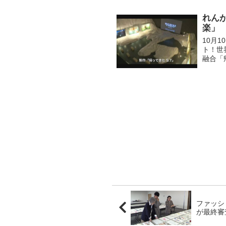
れん
楽」
10月
ト！世
融合「
れた、
初め...
ファッシ
が最終審