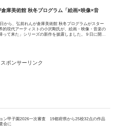
が倉庫美術館 秋冬プログラム「絵画×映像×音
10日から、弘前れんが倉庫美術館 秋冬プログラムがスター
界的現代アーティストの小沢剛氏が、絵画・映像・音楽の
帰って来た」シリーズの新作を披露しました。９日に開か
メディア向け内覧会を様子をご覧ください。東北地方では
スポンサーリンク
ョン甲子園2026一次審査 19都府県から25校32点の作品
査会に