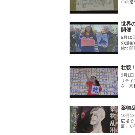
ロの指
ます。
と...
世界
開催
5月10
の漫画
館で開
国際漫
壮観！
9月1
リティ
を、高
られた
薬物
10月
広場で
展」が
五中学