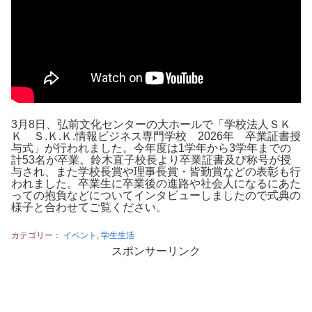
3月8日、弘前文化センターの大ホールで「学校法人ＳＫ
Ｋ Ｓ.Ｋ.Ｋ.情報ビジネス専門学校 2026年 卒業証書授
与式」が行われました。今年度は1学年から3学年までの
計53名が卒業。鈴木直子校長より卒業証書及び称号が授
与され、また学校長賞や理事長賞・皆勤賞などの表彰も行
われました。卒業生に卒業後の進路や社会人になるにあた
っての抱負などについてインタビューしましたので式典の
様子と合わせてご覧ください。
カテゴリー：
イベント
,
学生生活
スポンサーリンク