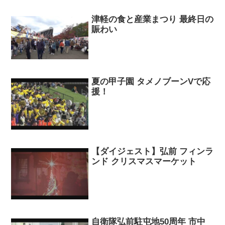
津軽の食と産業まつり 最終日の
賑わい
夏の甲子園 タメノブーンVで応
援！
【ダイジェスト】弘前 フィンラ
ンド クリスマスマーケット
自衛隊弘前駐屯地50周年 市中