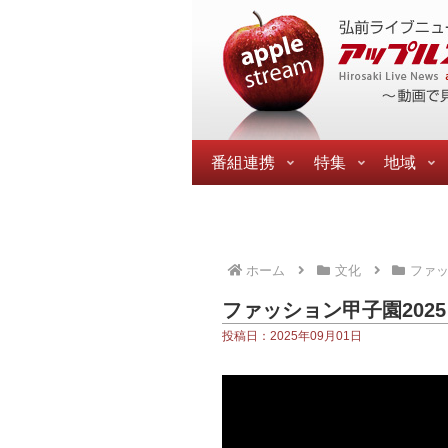
番組連携
特集
地域
ホーム
文化
ファ
ファッション甲子園202
投稿日：2025年09月01日