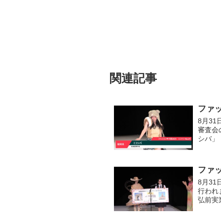
関連記事
ファッ
8月3
審査会
シバ」
ファ
8月3
行われ
弘前実
りまし