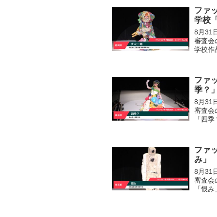
ファッ
学校
8月3
審査会
学校作
ファッ
季？
8月3
審査会
「四季
ファッ
み」
8月3
審査会
「恨み