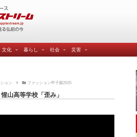
文化
暮らし
社会
災害
ッション
ファッション甲子園2025
5 惺山高等学校「歪み」