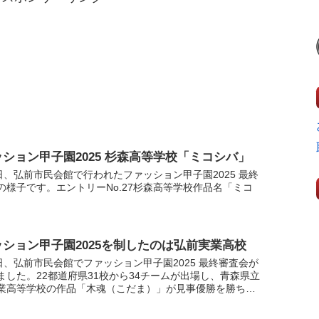
ション甲子園2025 杉森高等学校「ミコシバ」
1日、弘前市民会館で行われたファッション甲子園2025 最終
の様子です。エントリーNo.27杉森高等学校作品名「ミコ
ッション甲子園2025を制したのは弘前実業高校
1日、弘前市民会館でファッション甲子園2025 最終審査会が
ました。22都道府県31校から34チームが出場し、青森県立
業高等学校の作品「木魂（こだま）」が見事優勝を勝ち取
た。審査発表や上位３チームへのインタビューをど...