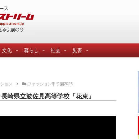
文化
暮らし
社会
災害
ッション
ファッション甲子園2025
5 長崎県立波佐見高等学校「花束」