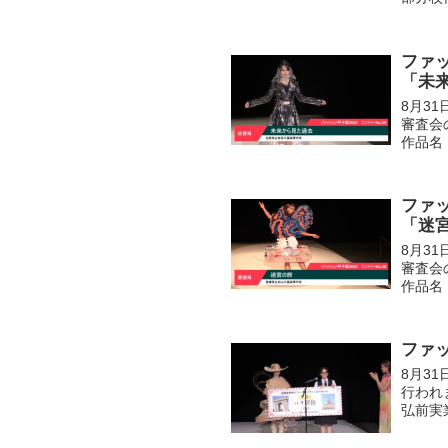
ファッ
「未
8月3
審査会
作品名
ファッ
「迷
8月3
審査会
作品名
ファ
8月3
行われ
弘前実
りまし