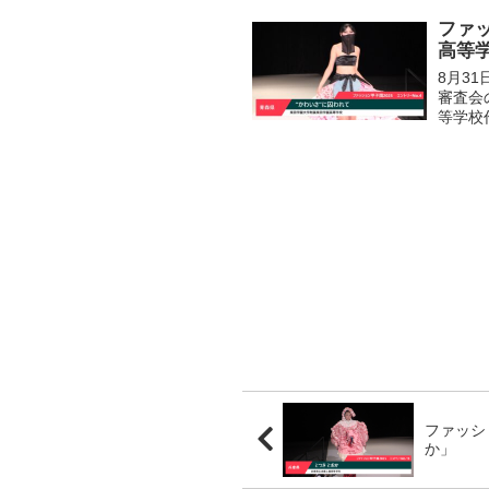
ファッ
高等
8月3
審査会
等学校
ファッシ
か」