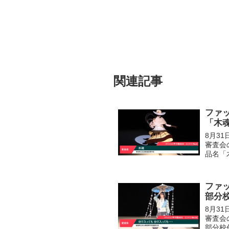
関連記事
ファッ
「木
8月3
審査会
品名「
ファッ
部分
8月3
審査会
部分校