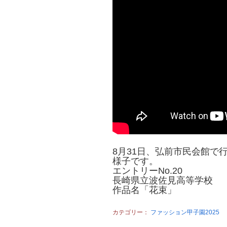
8月31日、弘前市民会館で行
様子です。
エントリーNo.20
長崎県立波佐見高等学校
作品名「花束」
カテゴリー：
ファッション甲子園2025