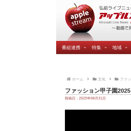
番組連携
特集
地域
ホーム
文化
ファ
ファッション甲子園202
投稿日：2025年08月31日