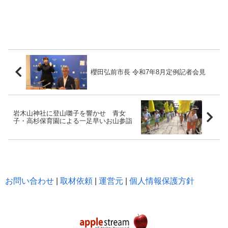
櫻田弘前市長 令和7年8月定例記者会見
岩木山神社に登山囃子を響かせ 青女
子・高杉保育園による一足早いお山参詣
お問い合わせ
|
取材依頼
|
運営元
|
個人情報保護方針