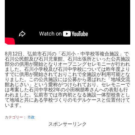
8月12日、弘前市石川の「石川小・中学校等複合施設」で
石川公民館及び石川児童館、石川出張所といった公共施設
部分の供用が開始となりオープニングセレモニーが行われ
ました。石川小学校及び石川中学校については昨年度より
すでに供用が開始されておりこれで全施設が利用可能とな
りました。この公共施設には公募から選ばれた「地域交流
館あじさい」という愛称がつけられており、セレモニーで
は考案した石川中学校2年の小田桐朋希さんへの表彰も行
われました。弘前市では市内初となる施設一体型校舎とし
て地域と共にある学校づくりのモデルケースと位置付けて
います。
カテゴリー：
市政
スポンサーリンク