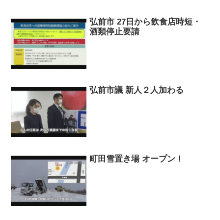
弘前市 27日から飲食店時短・
酒類停止要請
弘前市議 新人２人加わる
町田雪置き場 オープン！