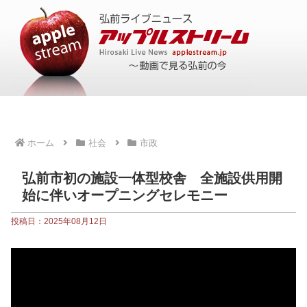
ホーム
社会
市政
弘前市初の施設一体型校舎 全施設供用開
始に伴いオープニングセレモニー
投稿日：2025年08月12日