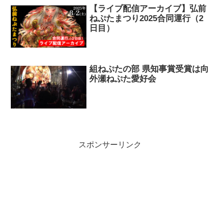
【ライブ配信アーカイブ】弘前
ねぷたまつり2025合同運行（2
日目）
組ねぷたの部 県知事賞受賞は向
外瀬ねぷた愛好会
スポンサーリンク