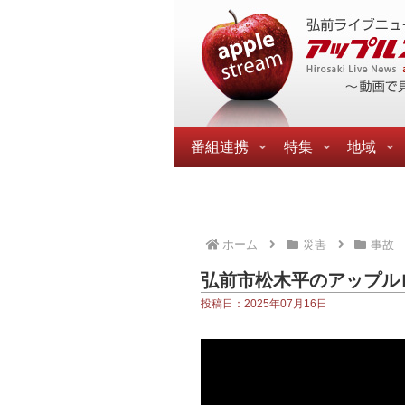
番組連携
特集
地域
ホーム
災害
事故
弘前市松木平のアップル
投稿日：2025年07月16日