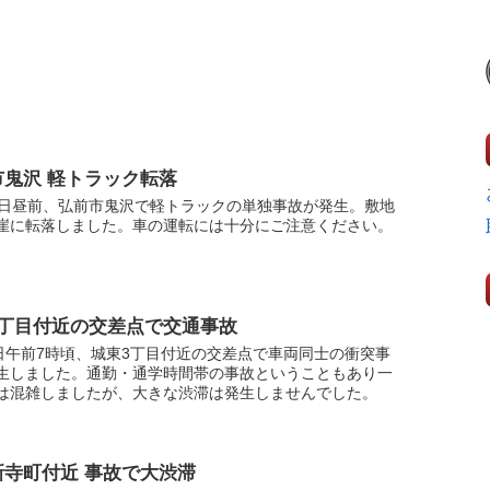
市鬼沢 軽トラック転落
1日昼前、弘前市鬼沢で軽トラックの単独事故が発生。敷地
崖に転落しました。車の運転には十分にご注意ください。
3丁目付近の交差点で交通事故
1日午前7時頃、城東3丁目付近の交差点で車両同士の衝突事
生しました。通勤・通学時間帯の事故ということもあり一
は混雑しましたが、大きな渋滞は発生しませんでした。
新寺町付近 事故で大渋滞