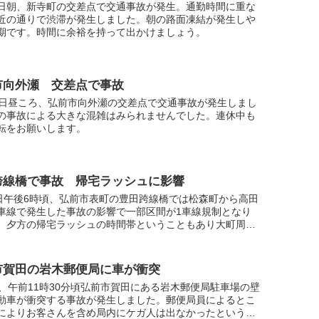
日朝、新寺町の交差点で交通事故が発生。通勤時間に重な
近の通りで渋滞が発生しました。朝の路面凍結が発生しや
期です。時間に余裕を持って出かけましょう。
市向外瀬 交差点で事故
4日昼ころ、弘前市向外瀬の交差点で交通事故が発生しまし
の事故による大きな混雑はみられませんでした。連休中も
転をお願いします。
跨線橋で事故 帰宅ラッシュに影響
8日午後6時頃、弘前市表町の豊田跨線橋では松森町から高田
車線で発生した事故の影響で一部区間が1車線規制となり
。夕方の帰宅ラッシュの時間帯ということもあり大町周辺
滞が発生しました。
市賀田の岩木郵便局に車が衝突
日、午前11時30分頃弘前市賀田にある岩木郵便局駐車場の壁
動車が衝突する事故が発生しました。郵便局員によるとこ
によりお客さんを含め局内にケガ人は出なかったというこ