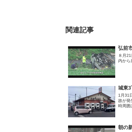
関連記事
弘前
８月2
内から
城東
1月3
故が発
時周囲
朝の