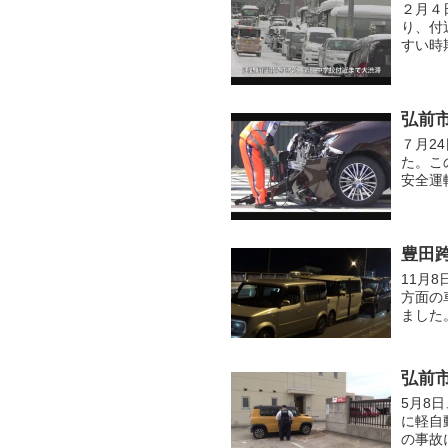
２月４
り、付
すい時
弘前
７月2
た。こ
安全運
豊田
11月
方面の
ました
から渋
弘前
5月8
に軽自
の事故