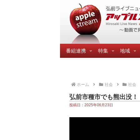
番組連携
特集
地域
ホーム
社会
社会
弘前市種市でも熊出没！
投稿日：2025年06月23日