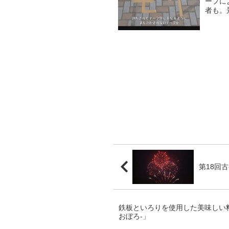
ープに
者も。
んでし
第18回
鉄板といろりを使用した美味しい
おぼろ-」