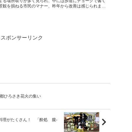
よる場所取りが多く見られ、中には歩道にチョークで書く
景観を損ねる市民のマナー、昨年から改善は感じられませ
た。
スポンサーリンク
古都ひろさき花火の集い
料理がたくさん！ 「酔処 朧-