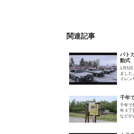
関連記事
パト
動式
1月5
ました
イレン
士気を
千年
千年で
年３丁
などが
意を呼
した。