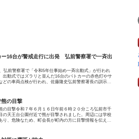
カー16台が警戒走行に出発 弘前警察署で一斉出
日、弘前警察署で「令和5年仕事始め一斉出動式」が行われ
。出動式ではズラリと並んだ16台のパトカーの赤色灯やサ
などの車両点検が行われ、佐藤隆史弘前警察署長の訓示で
高めた署員たちが、一斉に警戒走行に出発しました。
で熊の目撃
熊の目撃令和７年６月１６日午前６時２０分ころ弘前市千
目の天王台公園付近で熊が目撃されました。周辺には学校
あり、危険なため、町会長が町内の方に目撃情報を伝え注
び掛けていました。熊は大和沢川の草むらへ移動してきま