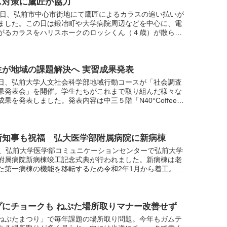
ス対策に鷹匠が協力
21日、弘前市中心市街地にて鷹匠によるカラスの追い払いが
ました。この日は鍛冶町や大学病院周辺などを中心に、電
がるカラスをハリスホークのロッシくん（４歳）が散らし
。
生が地域の課題解決へ 実習成果発表
日、弘前大学人文社会科学部地域行動コースが「社会調査
果発表会」を開催。学生たちがこれまで取り組んだ様々な
成果を発表しました。発表内容は中三５階「N40°Coffee
d + Lab」に13日まで掲示されています。
新知事も祝福 弘大医学部附属病院に新病棟
日、弘前大学医学部コミュニケーションセンターで弘前大学
附属病院新病棟竣工記念式典が行われました。新病棟は老
た第一病棟の機能を移転するため令和2年1月から着工。令
3月に「入院棟東」として竣工しました。記念式典には宮下
プにチョークも ねぷた場所取りマナー改善せず
ねぷたまつり」で毎年課題の場所取り問題。今年もガムテ