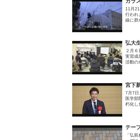
カラ
11月
行われ
線に群
ました
弘大
２月６
実習成
活動の
Stan
宮下
7月7
医学部
朽化し
和5年
宗...
テー
「弘前