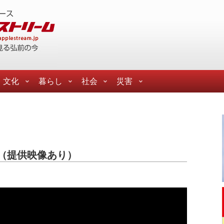
文化
暮らし
社会
災害
（提供映像あり）