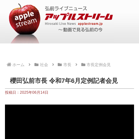
ホーム
社会
市長
市長定例会見
櫻田弘前市長 令和7年6月定例記者会見
投稿日：2025年06月14日