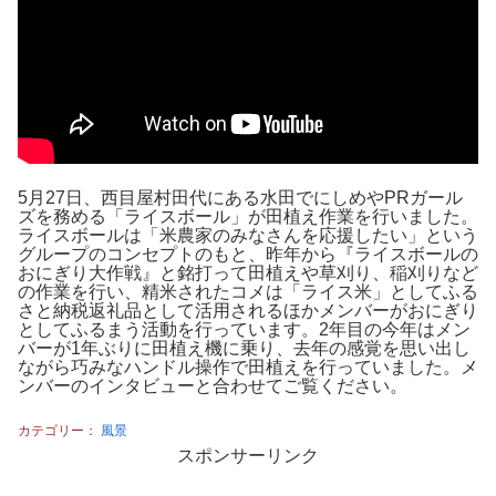
5月27日、西目屋村田代にある水田でにしめやPRガール
ズを務める「ライスボール」が田植え作業を行いました。
ライスボールは「米農家のみなさんを応援したい」という
グループのコンセプトのもと、昨年から『ライスボールの
おにぎり大作戦』と銘打って田植えや草刈り、稲刈りなど
の作業を行い、精米されたコメは「ライス米」としてふる
さと納税返礼品として活用されるほかメンバーがおにぎり
としてふるまう活動を行っています。2年目の今年はメン
バーが1年ぶりに田植え機に乗り、去年の感覚を思い出し
ながら巧みなハンドル操作で田植えを行っていました。メ
ンバーのインタビューと合わせてご覧ください。
カテゴリー：
風景
スポンサーリンク