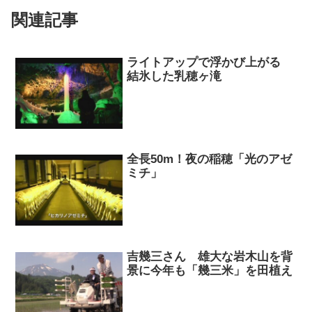
関連記事
ライトアップで浮かび上がる
結氷した乳穂ヶ滝
全長50m！夜の稲穂「光のアゼ
ミチ」
吉幾三さん 雄大な岩木山を背
景に今年も「幾三米」を田植え