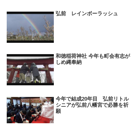
弘前 レインボーラッシュ
和徳稲荷神社 今年も町会有志が
しめ縄奉納
今年で結成20年目 弘前リトル
シニアが弘前八幡宮で必勝を祈
願