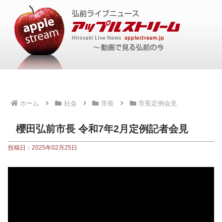
ホーム
社会
市長
市長定例会見
櫻田弘前市長 令和7年2月定例記者会見
投稿日：2025年02月25日