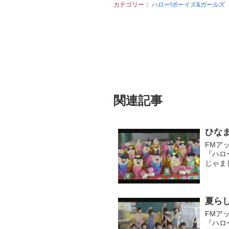
カテゴリー：
ハロー!ボーイズ&ガールズ
関連記事
ひな
FMア
『ハロ
じゃま
作った
なまつ..
夏ら
FMア
『ハロ