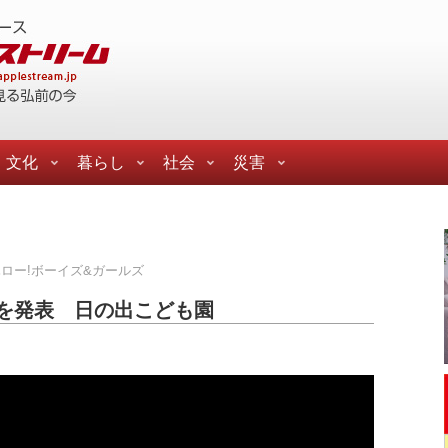
文化
暮らし
社会
災害
ロー!ボーイズ&ガールズ
を発表 日の出こども園