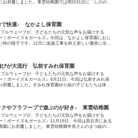
にお邪魔しました。東雲幼稚園では明日31日に「しののめ
まつり」を開催するということで子どもたちはとっても楽
.
舎で快適♪ なかよし保育園
ップルウェーブが、子どもたちの元気な声をお届けする
ー！ボーイズ＆ガールズ』今回は、なかよし保育園におじ
た時の様子です。12月に改築工事を終え新しい園舎に生ま
ったばかりのなかよし保育園。こどもたちも、真新しい園
...
飛びが大流行 弘前すみれ保育園
ップルウェーブが、子どもたちの元気な声をお届けする
ー！ボーイズ＆ガールズ』9月21日、今回は弘前すみれ保
お邪魔しました。すみれ保育園ゆり組の子どもたちは体を
のが大好き！中継を行った園庭を所せましと駆け回ってい
...
ックやフラフープで遊ぶのが好き♪ 東雲幼稚園
ップルウェーブが、子どもたちの元気な声をお届けする
ー！ボーイズ＆ガールズ』11月19日、今回は黒石市にある
稚園にお邪魔しました。東雲幼稚園年長さんのまつ組の子
ちが今夢中になっている遊びがブロック遊びとフラフー
...