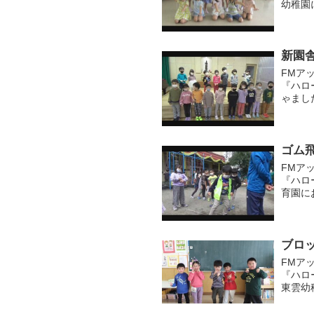
幼稚園
ねぷた
しみに..
新園
FMア
『ハロ
ゃまし
れ変わ
舎での生
ゴム
FMア
『ハロ
育園に
動かす
ました。
ブロ
FMア
『ハロ
東雲幼
どもた
プ。色と