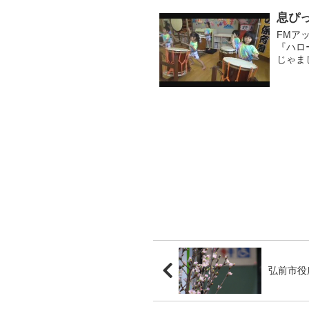
息ぴ
FMア
『ハロ
じゃま
子ども
ネス」を
弘前市役