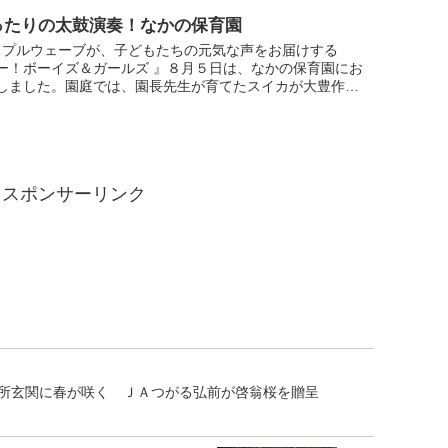
ったりの太鼓演奏！なかの保育園
ップルウェーブが、子どもたちの元気な声をお届けする
ー！ボーイズ＆ガールズ 』８月５日は、なかの保育園にお
しました。園庭では、園長先生が育てたスイカが大豊作！
たちは毎日おいしく食べています。中継では、嵐の「ハピ
...
スポンサーリンク
所玄関に春が咲く ＪＡつがる弘前が啓翁桜を贈呈