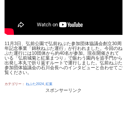
11月3日、弘前公園で弘前ねぷた参加団体協議会創立30周
年記念事業「錦秋ねぷた運行」が行われました。今回のね
ぷた運行には10団体から約40名が参加。現在開催されて
いる「弘前城菊と紅葉まつり」で賑わう園内を追手門から
出発し本丸で折り返すルートで運行しました。弘前ねぷた
参加団体協議会の石川会長へのインタビューと合わせてご
覧ください。
カテゴリー：
ねぷた2024
,
紅葉
スポンサーリンク