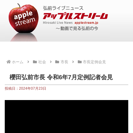
ホーム
社会
市長
市長定例会見
櫻田弘前市長 令和6年7月定例記者会見
投稿日：2024年07月23日