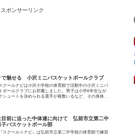
スポンサーリンク
クで魅せる 小沢ミニバスケットボールクラブ
スクールナビは小沢小学校の体育館で活動中の小沢ミニバ
トボールクラブにお邪魔しました。男子は小学6年生なが
クシュートを決められる選手が複数いるなど、その身体能
さで東北大会・全国大会への切符を手にしました。女子も
..
は目前に迫った中体連に向けて 弘前市立第二中
男子バスケットボール部
『スクール☆ナビ』は弘前市立第二中学校の体育館で練習