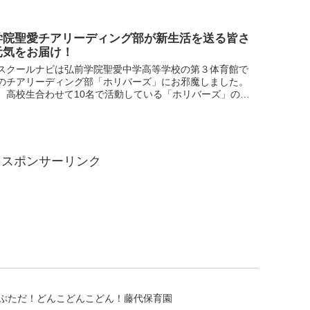
.
学院聖愛チアリーディング部が新生活を送る皆さ
元気をお届け！
スクールナビは弘前学院聖愛中学高等学校の第３体育館で
のチアリーディング部「ホリバーズ」にお邪魔しました。
、高校生合わせて10名で活動している「ホリバーズ」の皆
一発ギャグや特技を披露するなど終始明るい雰囲気で中継
.
スポンサーリンク
ぷただ！どんこどんこどん！藤代保育園