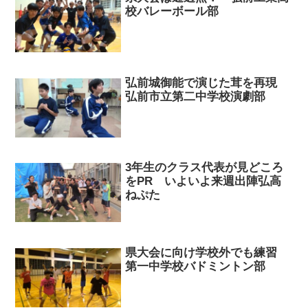
校バレーボール部
弘前城御能で演じた茸を再現
弘前市立第二中学校演劇部
3年生のクラス代表が見どころ
をPR いよいよ来週出陣弘高
ねぷた
県大会に向け学校外でも練習
第一中学校バドミントン部