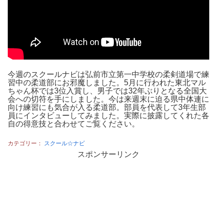
今週のスクールナビは弘前市立第一中学校の柔剣道場で練
習中の柔道部にお邪魔しました。5月に行われた東北マル
ちゃん杯では3位入賞し、男子では32年ぶりとなる全国大
会への切符を手にしました。今は来週末に迫る県中体連に
向け練習にも気合が入る柔道部。部員を代表して3年生部
員にインタビューしてみました。実際に披露してくれた各
自の得意技と合わせてご覧ください。
カテゴリー：
スクール☆ナビ
スポンサーリンク