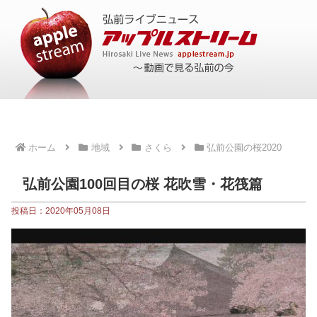
ホーム
地域
さくら
弘前公園の桜2020
弘前公園100回目の桜 花吹雪・花筏篇
投稿日：2020年05月08日