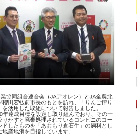
農業協同組合連合会（JAアオレン）とJA全農北
が櫻田宏弘前市長のもとを訪れ、「りんご搾り
」を活用した取組について報告しました。
030年達成目標を設定し取り組んでおり、その一
絞りかすと廃棄処理されているコンビニのコー
ンドしたものを「あおもり倉石牛」の飼料とし
に地産地消を目指しています。