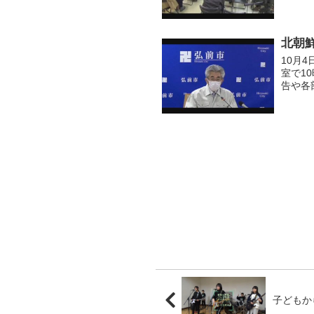
Stan
北朝
10月
室で1
告や各
長が今
ださ...
子どもか