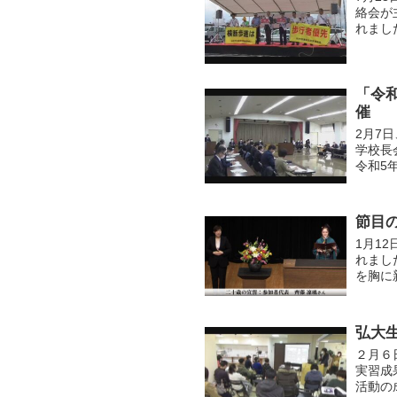
絡会が
れまし
先」の
し...
「令
催
2月7
学校長
令和5
校部活
が...
節目
1月1
れまし
を胸に
でまと
ださ...
弘大
２月６
実習成
活動の