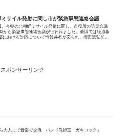
d + Lab」に13日まで掲示されています。
鮮ミサイル発射に関し市が緊急事態連絡会議
4日、今朝の北朝鮮ミサイル発射に関し、市役所の防災会議
0時から緊急事態連絡会議が行われました。会議では経過報
部における対応について情報共有が図られ、櫻田宏弘前市
後の対応について指示を行いました。ノーカットでご覧く
スポンサーリンク
ら大人まで音楽で交流 バンド教師室「ガキロック」