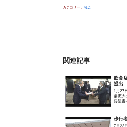
カテゴリー：
社会
関連記事
飲食
提出
1月2
染拡大
要望書
ン株に
連する..
歩行
7月2