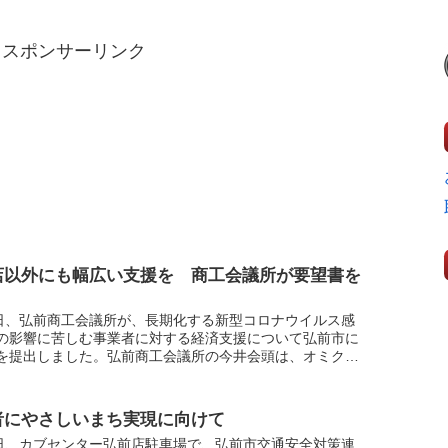
スポンサーリンク
店以外にも幅広い支援を 商工会議所が要望書を
7日、弘前商工会議所が、長期化する新型コロナウイルス感
の影響に苦しむ事業者に対する経済支援について弘前市に
を提出しました。弘前商工会議所の今井会頭は、オミクロ
よる感染拡大の影響を受けるのは飲食店だけではなく、関
.
者にやさしいまち実現に向けて
3日、カブセンター弘前店駐車場で、弘前市交通安全対策連