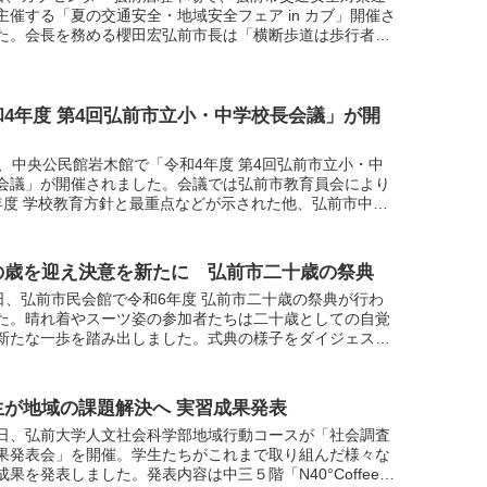
主催する「夏の交通安全・地域安全フェア in カブ」開催さ
た。会長を務める櫻田宏弘前市長は「横断歩道は歩行者優
スローガンを掲げ、歩行者にやさしいまち宣言を行いま
和4年度 第4回弘前市立小・中学校長会議」が開
日、中央公民館岩木館で「令和4年度 第4回弘前市立小・中
会議」が開催されました。会議では弘前市教育員会により
年度 学校教育方針と最重点などが示された他、弘前市中学
動の地域移行についてや「学ぶ力」向上事業について報告
の歳を迎え決意を新たに 弘前市二十歳の祭典
2日、弘前市民会館で令和6年度 弘前市二十歳の祭典が行わ
た。晴れ着やスーツ姿の参加者たちは二十歳としての自覚
新たな一歩を踏み出しました。式典の様子をダイジェスト
めましたのでライブ配信を見逃したという方もぜひご覧く
生が地域の課題解決へ 実習成果発表
日、弘前大学人文社会科学部地域行動コースが「社会調査
果発表会」を開催。学生たちがこれまで取り組んだ様々な
成果を発表しました。発表内容は中三５階「N40°Coffee