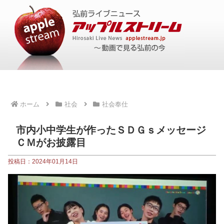
ホーム
社会
社会奉仕
市内小中学生が作ったＳＤＧｓメッセージ
ＣＭがお披露目
投稿日：2024年01月14日