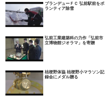
ブランデューＦＣ 弘前駅前をボ
ランティア除雪
弘前工業建築科の力作「弘前市
立博物館ジオラマ」を寄贈
桔梗野体協 桔梗野小マラソン記
録会にメダル贈る