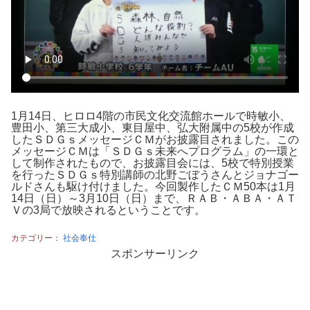
1月14日、ヒロロ4階の市民文化交流館ホールで時敏小、
豊田小、第三大成小、東目屋中、弘大附属中の5校が作成
したＳＤＧｓメッセージＣＭがお披露目されました。この
メッセージＣＭは「ＳＤＧｓ未来へプログラム」の一環と
して制作されたもので、お披露目会には、5校で特別授業
を行ったＳＤＧｓ特別講師の北野ごぼうさんとジョナゴー
ルドさんも駆け付けました。今回製作したＣＭ50本は1月
14日（日）～3月10日（日）まで、ＲＡＢ・ＡＢＡ・ＡＴ
Ｖの3局で放映されるということです。
カテゴリー：
社会奉仕
スポンサーリンク