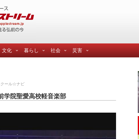
文化
暮らし
社会
災害
スクール☆ナビ
弘前学院聖愛高校軽音楽部