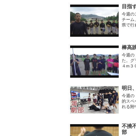
目指
今週の
チーム
県で行
に力が
た。練..
棒高
今週の
た。グ
４m３
んでい
風景を..
明日
今週の
的スペ
れる附
前市中
ても」の
不撓
部