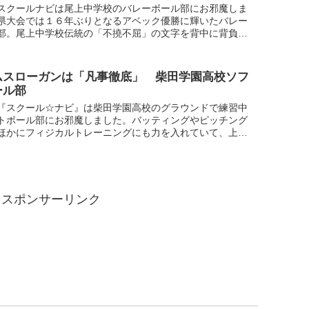
スクールナビは尾上中学校のバレーボール部にお邪魔しま
県大会では１６年ぶりとなるアベック優勝に輝いたバレー
部。尾上中学校伝統の「不撓不屈」の文字を背中に背負い
励んでいました。男子副キャプテンが披露してくれたフラ
...
ムスローガンは「凡事徹底」 柴田学園高校ソフ
ール部
『スクール☆ナビ』は柴田学園高校のグラウンドで練習中
トボール部にお邪魔しました。バッティングやピッチング
ほかにフィジカルトレーニングにも力を入れていて、上半
半身を連動させ腹筋を鍛える「シーソー」やシャトルラン
...
スポンサーリンク