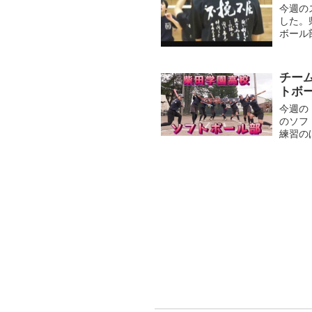
今週の
した。
ボール
練習に
イング（
チー
トボ
今週の
のソフ
練習の
身と下
で切り返