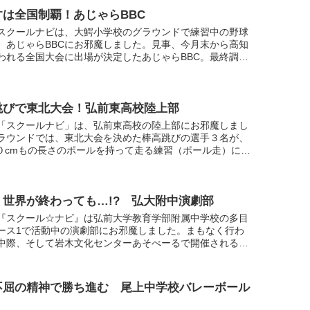
すは全国制覇！あじゃらBBC
スクールナビは、大鰐小学校のグラウンドで練習中の野球
、あじゃらBBCにお邪魔しました。見事、今月末から高知
われる全国大会に出場が決定したあじゃらBBC。最終調整
入るなかチームを代表して6年生にインタビューしまし
.
跳びで東北大会！弘前東高校陸上部
「スクールナビ」は、弘前東高校の陸上部にお邪魔しまし
ラウンドでは、東北大会を決めた棒高跳びの選手３名が、
０cmもの長さのポールを持って走る練習（ポール走）に励
ました。なかなか間近で見る機会の少ない棒高跳びの練習
.
、世界が終わっても…!? 弘大附中演劇部
『スクール☆ナビ』は弘前大学教育学部附属中学校の多目
ース1で活動中の演劇部にお邪魔しました。まもなく行わ
中際、そして岩木文化センターあそべーるで開催される弘
学校合同演劇発表会で披露する演目「明日、世界が終わっ
...
不屈の精神で勝ち進む 尾上中学校バレーボール