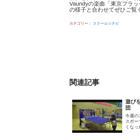
Vaundyの楽曲「東京フ
の様子と合わせてぜひご覧
カテゴリー：
スクール☆ナビ
関連記事
遊び
団
今週の
スポー
くなっ
様々な
終始楽..