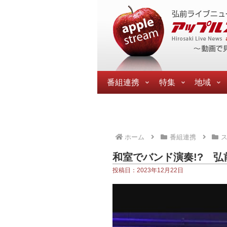
番組連携
特集
地域
ホーム
番組連携
和室でバンド演奏!? 
投稿日：2023年12月22日