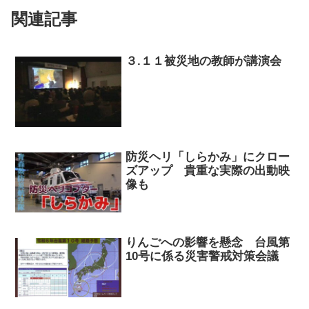
関連記事
３.１１被災地の教師が講演会
防災ヘリ「しらかみ」にクロー
ズアップ 貴重な実際の出動映
像も
りんごへの影響を懸念 台風第
10号に係る災害警戒対策会議