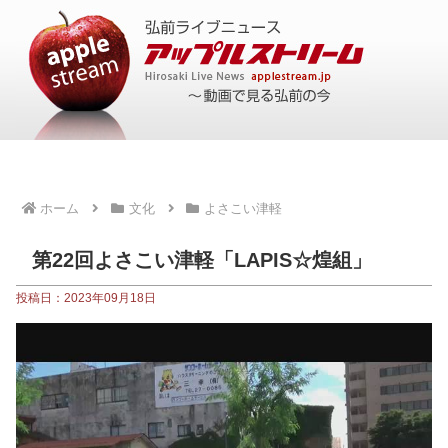
ホーム
文化
よさこい津軽
第22回よさこい津軽「LAPIS☆煌組」
投稿日：2023年09月18日