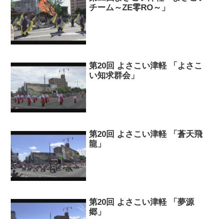
チーム～ZE零RO～」
第20回 よさこい津軽 「よさこ
い知求群会」
第20回 よさこい津軽 「蒼天飛
龍」
第20回 よさこい津軽 「夢源
郷」