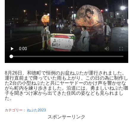
8月26日、和徳町で恒例のお盆ねぷたが運行されました。
運行直前まで降っていた雨も上がり、この日の為に制作し
た2台の小型ねぷたと共にヤーヤドーのかけ声を響かせな
がら町内を練り歩きました。沿道には、勇ましいねぷた囃
子を聞きつけ家から出てきた住民の姿なども見られまし
た。
カテゴリー：
ねぷた2023
スポンサーリンク