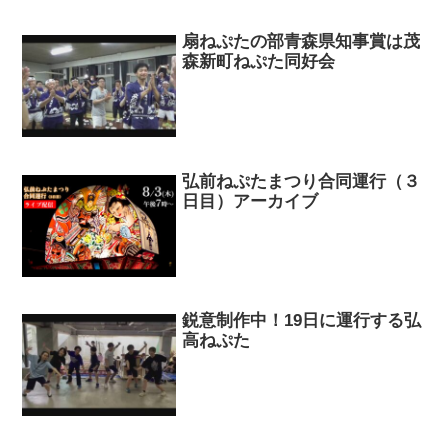
扇ねぷたの部青森県知事賞は茂
森新町ねぷた同好会
弘前ねぷたまつり合同運行（３
日目）アーカイブ
鋭意制作中！19日に運行する弘
高ねぷた