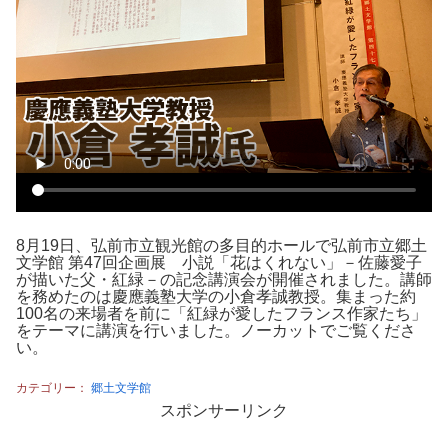
8月19日、弘前市立観光館の多目的ホールで弘前市立郷土
文学館 第47回企画展 小説「花はくれない」－佐藤愛子
が描いた父・紅緑－の記念講演会が開催されました。講師
を務めたのは慶應義塾大学の小倉孝誠教授。集まった約
100名の来場者を前に「紅緑が愛したフランス作家たち」
をテーマに講演を行いました。ノーカットでご覧くださ
い。
カテゴリー：
郷土文学館
スポンサーリンク