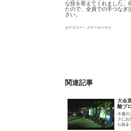
な技を答えてくれました。
たので、全員での手つなぎ
さい。
カテゴリー：
スクール☆ナビ
関連記事
大会
離ブ
今週の
クにお
ら始ま
てから