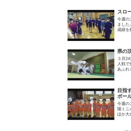
ンを中心
スロ
今週の
ました
成績を
いまし
伺ってみ
県の
３月2
人戦で
あふれ
ださい
目指
ボー
今週の
陽ミニ
ほか大
スケッ
ブのみな