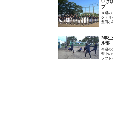
いざ
ブ
今週の
クトリ
豊田小
ている
ーツ少..
3年
ル部
今週の
習中の
ソフト
躍を見
育成...