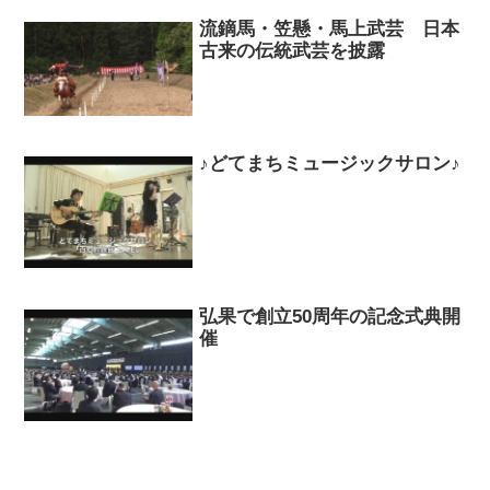
流鏑馬・笠懸・馬上武芸 日本
古来の伝統武芸を披露
♪どてまちミュージックサロン♪
弘果で創立50周年の記念式典開
催