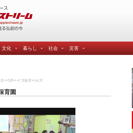
文化
暮らし
社会
災害
ロー!ボーイズ&ガールズ
保育園