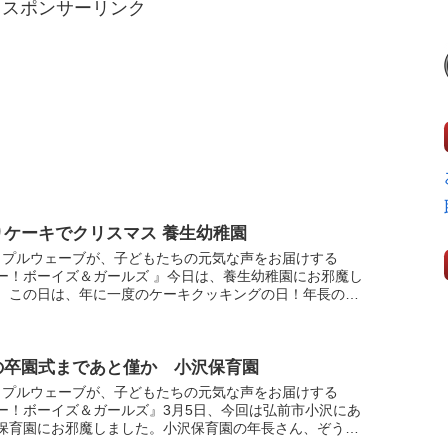
スポンサーリンク
りケーキでクリスマス 養生幼稚園
ップルウェーブが、子どもたちの元気な声をお届けする
ー！ボーイズ＆ガールズ 』今日は、養生幼稚園にお邪魔し
。この日は、年に一度のケーキクッキングの日！年長の子
ちが作ったフルーツケーキを、年中・年少の子どもたちと
...
の卒園式まであと僅か 小沢保育園
ップルウェーブが、子どもたちの元気な声をお届けする
ー！ボーイズ＆ガールズ』3月5日、今回は弘前市小沢にあ
保育園にお邪魔しました。小沢保育園の年長さん、ぞう組
もたちは今回1人欠席のため4人。少人数ですがその分絆が