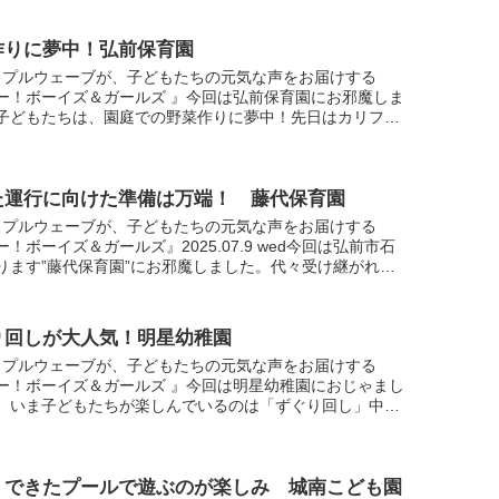
.
作りに夢中！弘前保育園
ップルウェーブが、子どもたちの元気な声をお届けする
ー！ボーイズ＆ガールズ 』今回は弘前保育園にお邪魔しま
子どもたちは、園庭での野菜作りに夢中！先日はカリフラ
収穫して、給食で美味しく食べたそうです。中継では、イ
...
た運行に向けた準備は万端！ 藤代保育園
ップルウェーブが、子どもたちの元気な声をお届けする
！ボーイズ＆ガールズ』2025.07.9 wed今回は弘前市石
ります”藤代保育園”にお邪魔しました。代々受け継がれて
いうお揃いの衣装で出お迎えしてくれました明るく元...
り回しが大人気！明星幼稚園
ップルウェーブが、子どもたちの元気な声をお届けする
ー！ボーイズ＆ガールズ 』今回は明星幼稚園におじゃまし
。いま子どもたちが楽しんでいるのは「ずぐり回し」中継
一人ひとりが色付けしたオリジナルのずぐりを、回してく
...
くできたプールで遊ぶのが楽しみ 城南こども園