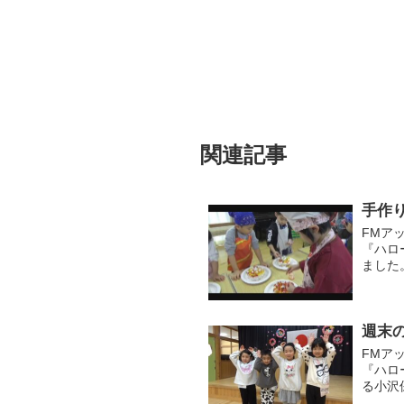
関連記事
手作
FMア
『ハロ
ました
どもた
一緒に食
週末
FMア
『ハロ
る小沢
の子ど