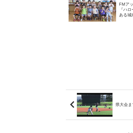
FMア
『ハロ
ある城
ぞう組
れたプー
県大会ま