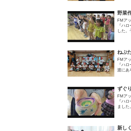
強く、..
野菜
FMア
『ハロ
した。
ワーを
ンタビュ
ねぷ
FMア
『ハロー
渡にあ
いると
ずぐ
FMア
『ハロ
ました
では、
れました
新し