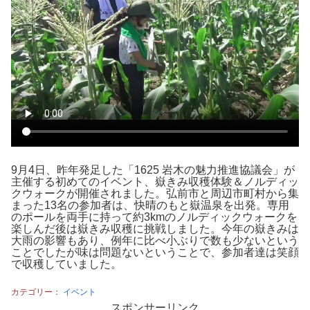
9月4日、昨年発足した「1625 岩木の魅力推進協議会」が
主催する初めてのイベント、嶽きみ収穫体験＆ノルディッ
クウォークが開催されました。弘前市と周辺市町村から集
まった13名の参加者は、快晴のもと嶽温泉を出発。専用
のポールを両手に持って約3kmのノルディックウォークを
楽しんだ後は嶽きみ収穫に挑戦しました。今年の嶽きみは
大雨の影響もあり、例年に比べ小ぶりで数も少ないという
ことでしたが味は問題ないということで、参加者達は笑顔
で収穫していました。
カテゴリー：
イベント
スポンサーリンク